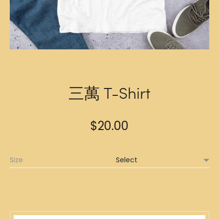
三萬 T-Shirt
$
20.00
Size